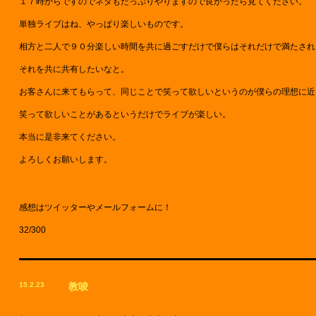
１７時からですのでネタもたっぷりやりますので良かったら見てください。
単独ライブはね、やっぱり楽しいものです。
相方と二人で９０分楽しい時間を共に過ごすだけで僕らはそれだけで満たされ
それを共に共有したいなと。
お客さんに来てもらって、同じことで笑って欲しいというのが僕らの理想に近
笑って欲しいことがあるというだけでライブが楽しい。
本当に是非来てください。
よろしくお願いします。
感想はツイッターやメールフォームに！
32/300
15.2.23
教唆