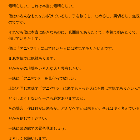
素晴らしい。これは本当に素晴らしい。
僕はいろんなものをふざけているし、手を抜くし、なめるし、裏切るし、無視
のですが。
それでも僕は本当に好きなものに、真面目でありたくて、本気で挑みたくて、
傾けていきたくて。
僕は「アニ×ワラ」に出て頂いた人には本気でありたいんです。
まあ本気では絶対あります。
だからその現場をいろんな人と共有したい。
一緒に「アニ×ワラ」を見守って欲しい。
上記と同じ意味で「アニ×ワラ」に来てもらった人にも僕は本気でありたいん
どうしようもないケースも絶対ありますよね。
その場合、僕は何が出来るか。どんなケアが出来るか。それは凄く考えている
だから信じてください。
一緒に武道館での景色見ましょう。
よろしくお願いします。