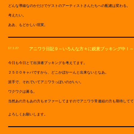
どんな導線なのかだけでゲストのアーティストさんたちへの配慮は変わる。
考えたい。
ああ、もどかしい現実。
17.1.27
アニワラ日記９～いろんな方々に鋭意ブッキング中！～
今日も今日とて出演者ブッキングを考えてます。
２５００キャパですから、どこかぼかーんと出来ないとなあ。
派手で、それでいてアニワラっぽいのがいい。
ワクワクは募る。
当然あの方もあの方もオファーしてますのでアニワラ常連組の方も期待してて
よろしくお願いします。