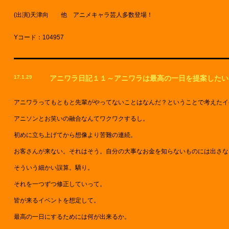
(出演)天津向 他 アニメキャラ芸人多数登場！
Yコード：104957
17.1.29
アニワラ日記１１～アニワラは最高の一日を提案したい
アニワラってもともと先輩がやってないことはなんだ？ということで考えたイ
アニソンとお笑いの融合なんてワクワクするし。
初めに立ち上げてから想像より苦難の連続。
お客さんが来ない。それはそう。自分の大事なお金を知らないものには出さな
そういう細かい誤算。驕り。
それを一つずつ修正していって。
皆が来るイベントを想定して。
最高の一日にするためには何が出来るか。