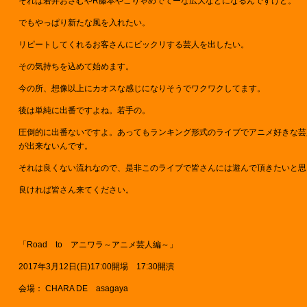
それは若井おさむやR藤本やこりゃめでてーな広大などになるんですけど。
でもやっぱり新たな風を入れたい。
リピートしてくれるお客さんにビックリする芸人を出したい。
その気持ちを込めて始めます。
今の所、想像以上にカオスな感じになりそうでワクワクしてます。
後は単純に出番ですよね。若手の。
圧倒的に出番ないですよ。あってもランキング形式のライブでアニメ好きな芸
が出来ないんです。
それは良くない流れなので、是非このライブで皆さんには遊んで頂きたいと思
良ければ皆さん来てください。
「Road to アニワラ～アニメ芸人編～」
2017年3月12日(日)17:00開場 17:30開演
会場： CHARA DE asagaya