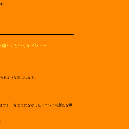
す。
芸人編～」というイベント～
あるような気はします。
ます）、今までになかったアニワラの新たな風
。