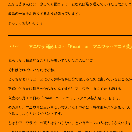
だから皆さんには、少しでも面白そう！となれば足を運んでくれたら助かりま
最高の一日をお送りするよう頑張っています。
よろしくお願いします。
17.1.30
アニワラ日記１２～「Road to アニワラ～アニメ
まあしかし抽象的なことしか書いてないなこの日記笑
それはそれでいいんだけどね。
どっちかというと、とにかく気持ちを自分で整えるために書いているところが
正解かどうかは毎回分からないんですが、アニワラに向けて走り続ける。
今度の３月１２日の「Road to アニワラ～アニメ芸人編～」もそう。
名の通り、アニワラに出た事ない芸人さんを中心に（当然出たことある人もい
を見つけようというイベントです。
もはやアニワラでこの芸人はすべらない、というラインの人はたくさんいます