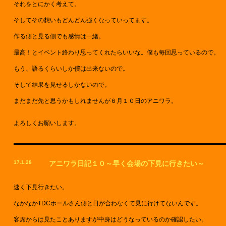
それをとにかく考えて。
そしてその想いもどんどん強くなっていってます。
作る側と見る側でも感情は一緒。
最高！とイベント終わり思ってくれたらいいな。僕も毎回思っているので。
もう、語るくらいしか僕は出来ないので。
そして結果を見せるしかないので。
まだまだ先と思うかもしれませんが６月１０日のアニワラ。
よろしくお願いします。
17.1.28
アニワラ日記１０～早く会場の下見に行きたい～
速く下見行きたい。
なかなかTDCホールさん側と日が合わなくて見に行けてないんです。
客席からは見たことありますが中身はどうなっているのか確認したい。