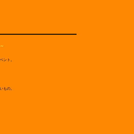
～
ベント。
いもの。