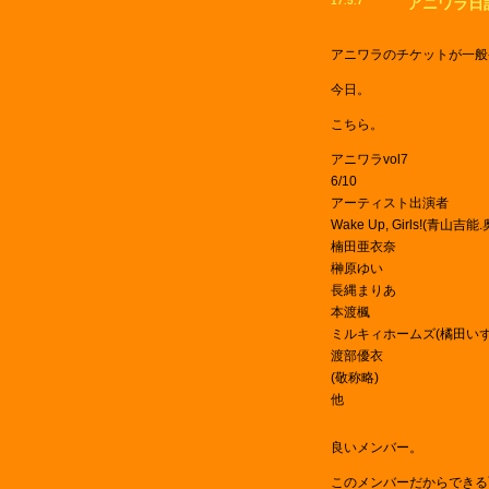
17.5.7
アニワラ日
アニワラのチケットが一般
今日。
こちら。
アニワラvol7
6/10
アーティスト出演者
Wake Up, Girls!(青
楠田亜衣奈
榊原ゆい
長縄まりあ
本渡楓
ミルキィホームズ(橘田いず
渡部優衣
(敬称略)
他
良いメンバー。
このメンバーだからできる