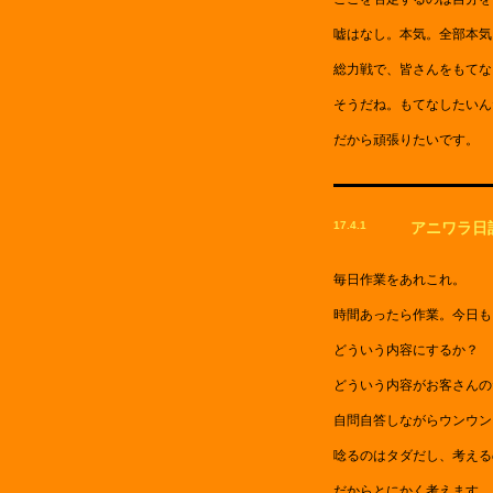
嘘はなし。本気。全部本気
総力戦で、皆さんをもてな
そうだね。もてなしたいん
だから頑張りたいです。
17.4.1
アニワラ日
毎日作業をあれこれ。
時間あったら作業。今日も
どういう内容にするか？
どういう内容がお客さんの
自問自答しながらウンウン
唸るのはタダだし、考える
だからとにかく考えます。