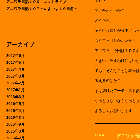
あれ？
アニワラ日記１０９～コントライブ～
アニワラ日記１０７～いよいよ１０日前～
間に合わないか？
どうだろ。
そういう焦りが背中にべっ
もう二ヶ月しかないから。
アーカイブ
アニワラ、今回はＴＤＣホ
2017年6月
大きい。外すわけにはいか
2017年5月
2017年4月
でも、そんなことは本当は
2017年3月
考えるのはそこ。
2017年2月
2017年1月
ずば抜けたアーティスト然
2016年6月
うっとうしいならうっとう
2016年5月
2016年4月
よろしくお願いします。
2016年3月
2015年9月
2015年3月
17.4.4
アニワラ日
2015年2月