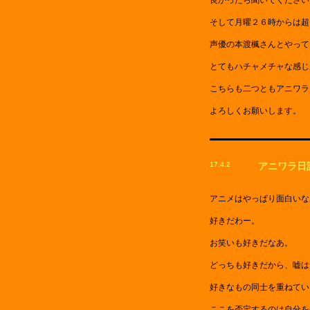
良かったら聞いてください
そして月曜２６時からは超
声優の本渡楓さんとやって
とてもハチャメチャな感じ
こちらも二つともアニワラ
よろしくお願いします。
17.4.2
アニワラ日
アニメはやっぱり面白いな
好きだわー。
お笑いも好きだなあ。
どっちも好きだから、嘘は
好きなもの同士を重ねてい
ここを否定するのは自分を