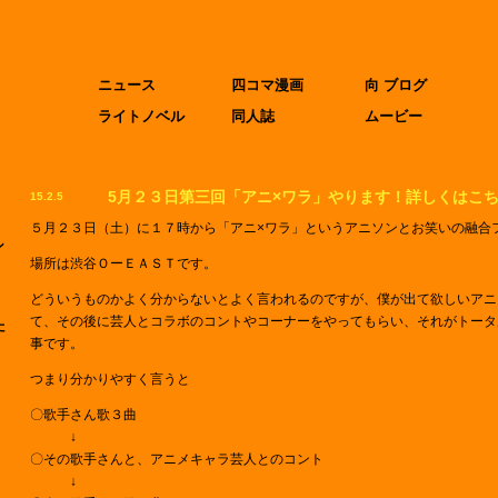
ニュース
四コマ漫画
向 ブログ
ライトノベル
同人誌
ムービー
5月２３日第三回「アニ×ワラ」やります！詳しくはこ
15.2.5
５月２３日（土）に１７時から「アニ×ワラ」というアニソンとお笑いの融合
ン
場所は渋谷ＯーＥＡＳＴです。
どういうものかよく分からないとよく言われるのですが、僕が出て欲しいアニ
て、その後に芸人とコラボのコントやコーナーをやってもらい、それがトータ
た
事です。
つまり分かりやすく言うと
〇歌手さん歌３曲
↓
〇その歌手さんと、アニメキャラ芸人とのコント
↓