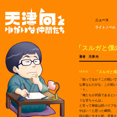
ニュース
ライトノベル
「スルガと僕
著者 天津 向
「スルガと僕
13.8.27
「知ってるか？この戦いで
な事なんだがな、この戦い
「？」
「俺たちが武器であるとい
うな甘ちゃんは」
と言って御徒は鉄パイプを
やばい！と思った瞬間。
目の前に大きな影。見覚え